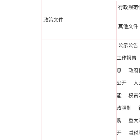
行政规范
政策文件
其他文件
公示公告
工作报告
息
政府
|
公开
人
|
能
权责
|
政强制
|
购
重大
|
开
减税
|