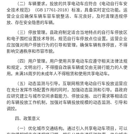
（二）车辆要求。投放的共享电动车应符合《电动自行车安
全技术规范》（GB 17761-2018）标准，具备实时定位功能。运
营企业应确保车辆车容车貌整洁、车况良好，及时清理违规停
放、存在安全隐患的车辆。
（三）停放管理。县政府制定适合当地特点的自行车停放区
和电子围栏设置技术导则，规范自行车停放点位设置。运营企业
应加强对用户停放行为的引导和管理，确保车辆有序停放，不得
影响交通秩序和市容市貌。
（四）用户管理。用户使用共享电动车应遵守相关法律法规
和规定，文明出行，不得擅自改装车辆或交由无骑行能力的人使
用。未满16周岁的未成年人不得租赁和使用共享电动车。
（五）动态监测与引导。互联网租赁电动自行车投放运营应
在充分发挥市场配置作用的同时，加强动态监测和引导。县政府
应研究建立与城市空间承载能力、停放设施、出行需求等相适应
的车辆投放工作机制，加强对车辆投放规模的动态监测、引导和
调控。
四、政策意义
（一）优化城市交通结构。通过引入共享电动车项目，可以