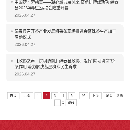
中国梦・劳动美——凝心聚力展风采 奋勇拼搏建新功 绿春
县2026年职工运动会隆重开幕
2026.04.27
绿春县召开茶产业发展机采茶现场推进会暨珠茶生产加工
启动仪式
2026.04.27
【政协之声：院坝协商】绿春县政协：发挥“院坝协商”桥
梁作用 着力解决基层群众民生诉求
2026.04.27
...
首页
上页
1
2
3
4
5
95
下页
尾页
到第
页
跳转